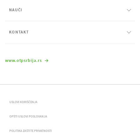
NAUČI
KONTAKT
www.otpsrbija.rs
USLOVI KORIŠĆENJA
OPŠTI USLOVI POSLOVANJA
POLITIKA ZAŠTITE PRIVATNOSTI