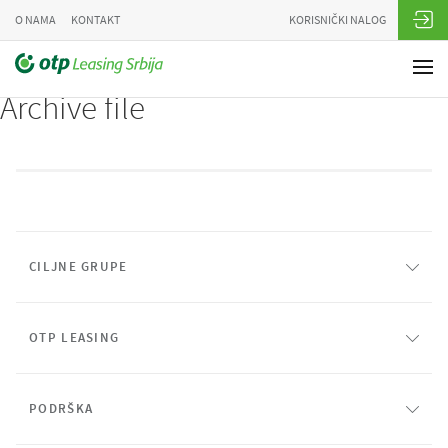
O NAMA
KONTAKT
KORISNIČKI NALOG
Archive file
CILJNE GRUPE
OTP LEASING
PODRŠKA