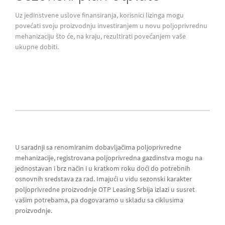
Uz jedinstvene uslove finansiranja, korisnici lizinga mogu
povećati svoju proizvodnju investiranjem u novu poljoprivrednu
mehanizaciju što će, na kraju, rezultirati povećanjem vaše
ukupne dobiti.
U saradnji sa renomiranim dobavljačima poljoprivredne
mehanizacije, registrovana poljoprivredna gazdinstva mogu na
jednostavan i brz način i u kratkom roku doći do potrebnih
osnovnih sredstava za rad. Imajući u vidu sezonski karakter
poljoprivredne proizvodnje OTP Leasing Srbija izlazi u susret
vašim potrebama, pa dogovaramo u skladu sa ciklusima
proizvodnje.