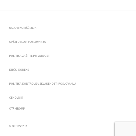
USLOVI KORIŠĆENJA
OPŠTI USLOVI POSLOVANJA
POLITIKA ZAŠTITE PRIVATNOSTI
ETIČKI KODEKS
POLITIKA KONTROLE USKLAĐENOSTI POSLOVANJA
CENOVNIK
OTP GROUP
© OTPBS 2018