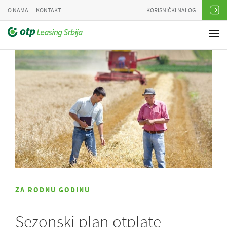
O NAMA
KONTAKT
KORISNIČKI NALOG
ZA RODNU GODINU
Sezonski plan otplate