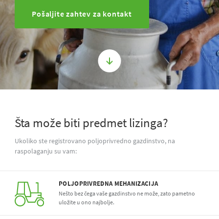
Pošaljite zahtev za kontakt
Šta može biti predmet lizinga?
Ukoliko ste registrovano poljoprivredno gazdinstvo, na
raspolaganju su vam:
POLJOPRIVREDNA MEHANIZACIJA
Nešto bez čega vaše gazdinstvo ne može, zato pametno
uložite u ono najbolje.