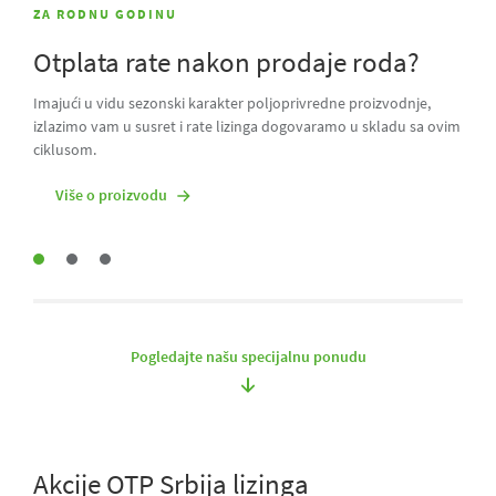
ZA RODNU GODINU
KLASIČNI FINANSIJSKI LIZING
Više o proizvodu
Otplata rate nakon prodaje roda?
Želite da vaša rata bude uvek ista?
Imajući u vidu sezonski karakter poljoprivredne proizvodnje,
Uz ovaj proizvod nećete morati da strahujete u iščekivanju
izlazimo vam u susret i rate lizinga dogovaramo u skladu sa ovim
naredne rate. Uz istu ratu tokom celog perioda otplate bićete
ciklusom.
sigurniji u planiranju mesečnog budžeta.
Više o proizvodu
Više o proizvodu
Pogledajte našu specijalnu ponudu
Akcije OTP Srbija lizinga