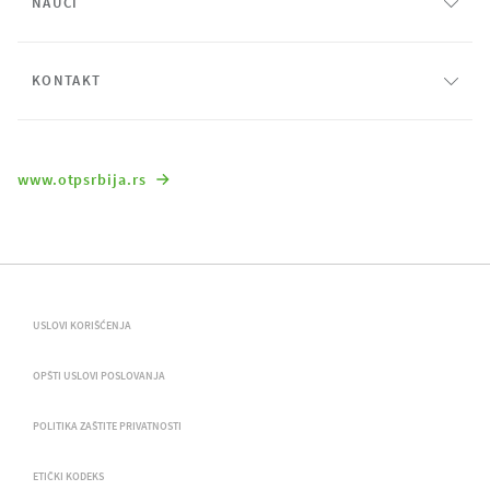
NAUČI
KONTAKT
www.otpsrbija.rs
USLOVI KORIŠĆENJA
OPŠTI USLOVI POSLOVANJA
POLITIKA ZAŠTITE PRIVATNOSTI
ETIČKI KODEKS