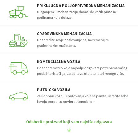
PRIKLJUČNA POLJOPRIVREDNA MEHANIZACIJA
Ulaganjem u mehanizaciju danas, do većih prinosa u
godinama koje dolaze.
GRAĐEVINSKA MEHANIZACIJA
Unapredite svoje poslovanje najsavremenijim
građevinskim mašinama.
KOMERCIJALNA VOZILA
Odaberite vozilo koje najbolje odgovara potrebama vašeg
posla i koristeći ga, zaradite za otplatu rate i mnogo više.
PUTNIČKA VOZILA
Za udobnu vožnju i putovanja koje se pamte, usrećite sebe
i svoju porodicu novim automobilom.
Odaberite proizvod koji vam najviše odgovara