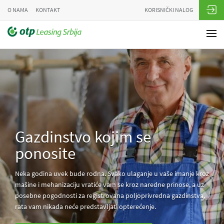
O NAMA
KONTAKT
KORISNIČKI NALOG
Gazdinstvo kojim se
ponosite
Neka godina uvek bude rodna. Svako ulaganje u vaše imanje kroz
mašine i mehanizaciju vratiće vam se kroz naredne prinose, a uz
posebne pogodnosti za registrovana poljoprivredna gazdinstva,
rata vam nikada neće predstavljati opterećenje.